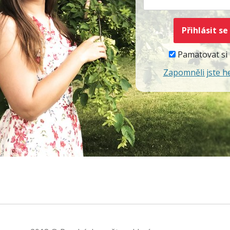
Pamatovat si
Zapomněli jste h