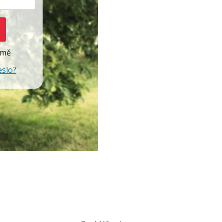
 mě
eslo?