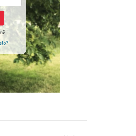
 mě
slo?